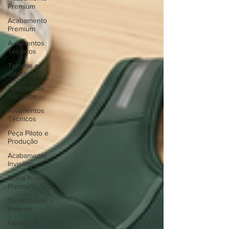
Premium
Acabamento
Premium
Aviamentos
Técnicos
Tecidos e
Construção
Aviamentos
Técnicos
Aviamentos
Técnicos
Peça Piloto e
Produção
Acabamento
Invisível
Moda Praia
Premium
Durabilidade +
Inverno
Fitness &