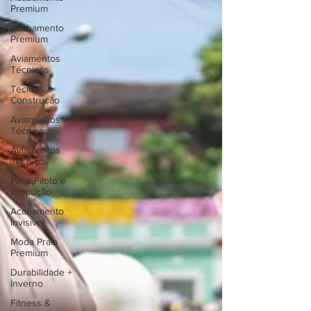
Premium
Acabamento
Premium
Aviamentos
Técnicos
Tecidos e
Construção
Aviamentos
Técnicos
Aviamentos
Técnicos
Peça Piloto e
Produção
Acabamento
Invisível
Moda Praia
Premium
Durabilidade +
Inverno
Fitness &