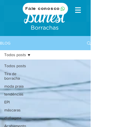
Fale conosco
BLOG
Todos posts
Todos posts
Tira de
borracha
moda praia
tendências
EPI
máscaras
diafragma
Acabamento