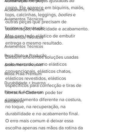
construção de peças ajustadas ao 
Acabamento Premium
corpo. Ele aparece em biquínis, maiôs, 
Acabamento Premium
tops, calcinhas, leggings, 
bodies
 e 
Aviamentos Técnicos
outras peças que precisam de 
Tecidos e Construção
sustentação, elasticidade e acabamento.
Mas nem todo elástico de embutir 
Aviamentos Técnicos
entrega o mesmo resultado.
Aviamentos Técnicos
Peça Piloto e Produção
Existem diferentes soluções usadas 
pelo mercado, como elásticos 
Acabamento Invisível
convencionais, elásticos chatos, 
Moda Praia Premium
elásticos revestidos, elásticos 
Durabilidade + Inverno
específicos para confecção e tiras de 
Fitness & Activewear
borracha. Cada um pode ter 
comportamento diferente na costura, 
Bastidores
no toque, na recuperação, na 
durabilidade e no acabamento final.
O erro mais comum é deixar essa 
escolha apenas nas mãos da rotina da 