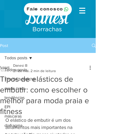
Fale conosco
Post
Todos posts
Danesi B
Todos posts
27 de mai.
2 min de leitura
Tipos de elásticos de
Tira de borracha
embutir: como escolher o
moda praia
tendências
melhor para moda praia e
EPI
fitness
máscaras
O elástico de embutir é um dos 
diafragma
aviamentos mais importantes na 