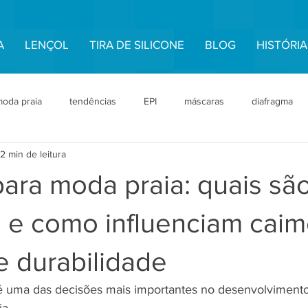
A
LENÇOL
TIRA DE SILICONE
BLOG
HISTÓRIA
oda praia
tendências
EPI
máscaras
diafragma
2 min de leitura
tos Técnicos
Tecidos e Construção
Aviamentos Técnicos
ara moda praia: quais sã
ento Invisível
Moda Praia Premium
Durabilidade + Inverno
s e como influenciam caim
e durabilidade
 é uma das decisões mais importantes no desenvolviment