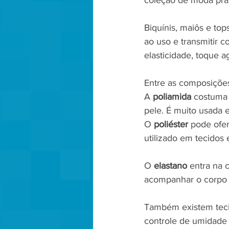
coleção de moda prai
Biquínis, maiôs e top
ao uso e transmitir 
elasticidade, toque a
Entre as composições
A 
poliamida
 costuma 
pele. É muito usada
O 
poliéster
 pode ofer
utilizado em tecidos
O 
elastano
 entra na 
acompanhar o corpo e
Também existem teci
controle de umidade 