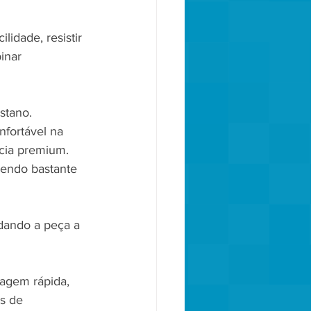
idade, resistir 
inar 
stano.
fortável na 
cia premium.
sendo bastante 
dando a peça a 
agem rápida, 
s de 