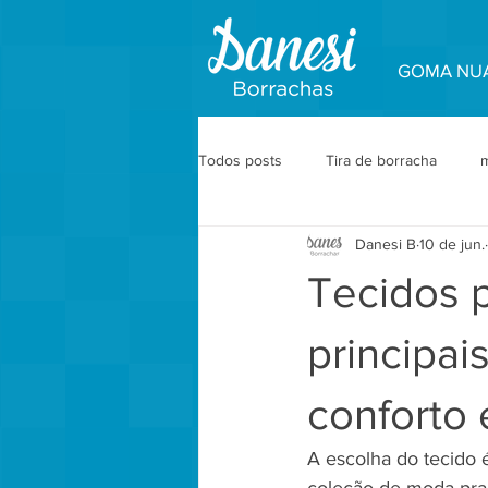
GOMA NU
Todos posts
Tira de borracha
m
Danesi B
10 de jun.
Acabamento Premium
Aviamen
Tecidos p
Peça Piloto e Produção
Acabam
principai
conforto 
Bastidores
A escolha do tecido