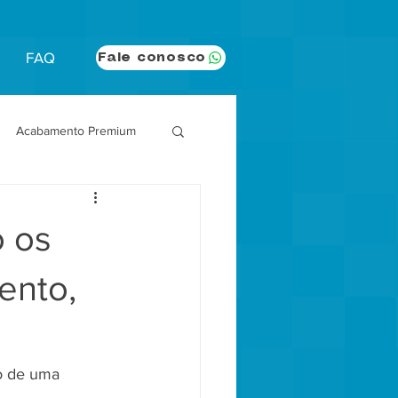
FAQ
Fale conosco
Acabamento Premium
Aviamentos Técnicos
o os
Fitness & Activewear
ento,
o de uma 