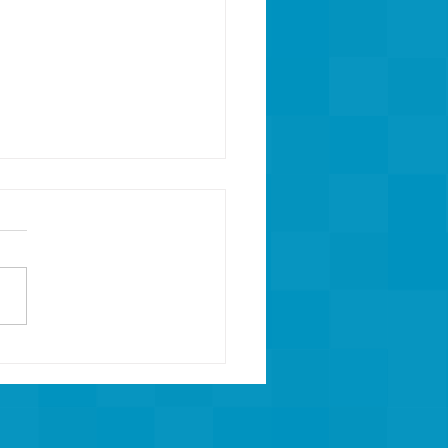
ano versus elastodieno:
 a diferença e onde cada
parece na peça?