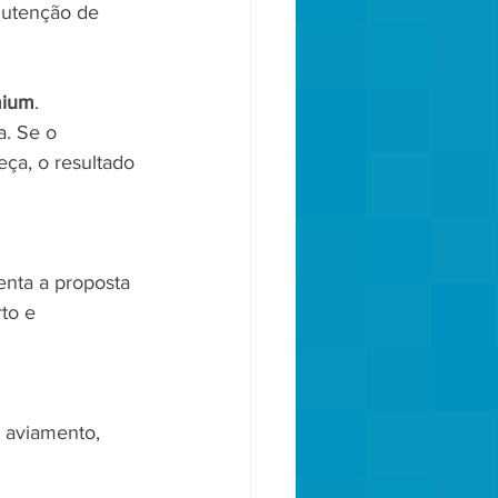
nutenção de 
mium
.
. Se o 
ça, o resultado 
nta a proposta 
to e 
 aviamento, 