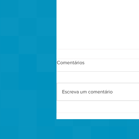
Comentários
Escreva um comentário
Tecidos para moda fitness:
diferenças entre compressão,
elasticidade, conforto e
performance