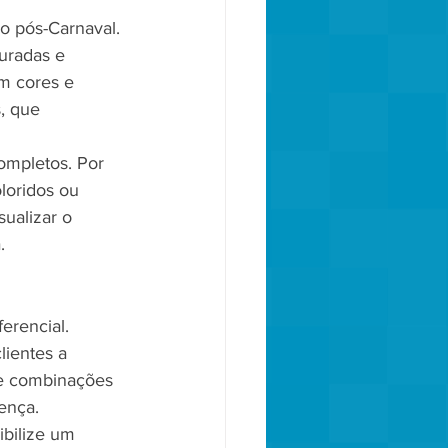
 pós-Carnaval. 
uradas e 
m cores e 
, que 
ompletos. Por 
loridos ou 
ualizar o 
.
erencial. 
ientes a 
de combinações 
ença.
ibilize um 