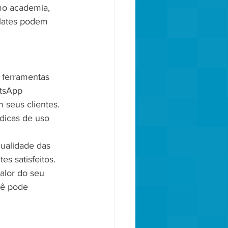
mo academia, 
ilates podem 
 ferramentas 
atsApp 
 seus clientes. 
dicas de uso 
qualidade das 
s satisfeitos. 
alor do seu 
cê pode 