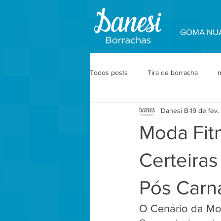
GOMA NU
Todos posts
Tira de borracha
m
Danesi B
19 de fev
Acabamento Premium
Aviamen
Moda Fitn
Peça Piloto e Produção
Acabam
Certeiras
Pós Carn
Bastidores
O Cenário da Mod