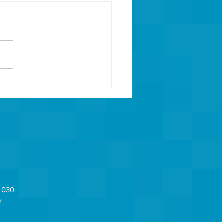
klist técnico: como
ar se uma peça piloto está
ta para uma coleção
mium
2 030
r