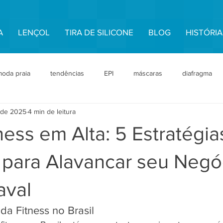
A
LENÇOL
TIRA DE SILICONE
BLOG
HISTÓRIA
oda praia
tendências
EPI
máscaras
diafragma
. de 2025
4 min de leitura
tos Técnicos
Tecidos e Construção
Aviamentos Técnicos
ess em Alta: 5 Estratégia
ento Invisível
Moda Praia Premium
Durabilidade + Inverno
 para Alavancar seu Negó
aval
a Fitness no Brasil