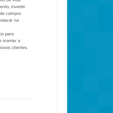
to, investir 
 de compra 
estacar no 
os para 
e manter a 
ovos clientes. 