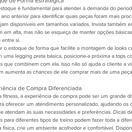
que de Forma Estratégica
stoque é fundamental para atender à demanda do período
ano anterior para identificar quais peças foram mais proc
ejam disponíveis em tamanhos variados. Invista também e
m em alta, mas não se esqueça de manter opções básicas
entre si.
ar o estoque de forma que facilite a montagem de looks c
 uma legging preta básica, posicione-a próxima a tops co
 que combinem com ela. Isso não só ajuda o cliente a vis
m aumenta as chances de ele comprar mais de uma peça
iência de Compra Diferenciada
itness, a experiência de compra pode ser um grande dif
ra oferecer um atendimento personalizado, ajudando os cl
e atendam às suas necessidades e preferências. Dicas 
 para diferentes tipos de treino podem fazer toda a difer
física, crie um ambiente acolhedor e confortável. Dispon