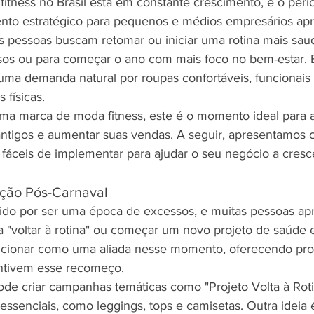
tness no Brasil está em constante crescimento, e o perí
to estratégico para pequenos e médios empresários apr
s pessoas buscam retomar ou iniciar uma rotina mais saud
os ou para começar o ano com mais foco no bem-estar. 
ma demanda natural por roupas confortáveis, funcionais e
 físicas.
a marca de moda fitness, este é o momento ideal para at
s antigos e aumentar suas vendas. A seguir, apresentamos 
e fáceis de implementar para ajudar o seu negócio a cresc
ação Pós-Carnaval
ido por ser uma época de excessos, e muitas pessoas ap
a "voltar à rotina" ou começar um novo projeto de saúde 
sicionar como uma aliada nesse momento, oferecendo pro
ntivem esse recomeço.
de criar campanhas temáticas como "Projeto Volta à Roti
ssenciais, como leggings, tops e camisetas. Outra ideia é